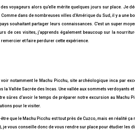
e des voyageurs alors qu’elle mérite quelques jours sur place. Je dé
Comme dans de nombreuses villes d’Amérique du Sud, il y a une bonne
 pays souhaitant partager leurs connaissances. C’est un super moyen
s de ces visites, j’apprends également beaucoup sur la nourriture 
 remercier et faire perdurer cette expérience.
, voir notamment le Machu Picchu, site archéologique inca par ex
dans la Vallée Sacrée des Incas. Une vallée aux sommets verdoyants et
re sûres d’avoir le temps de préparer notre excursion au Machu Pi
utions pour le visiter.
re que le Machu Picchu est tout près de Cuzco, mais en réalité ça r
l), je vous conseille donc de vous rendre sur place pour étudier les d