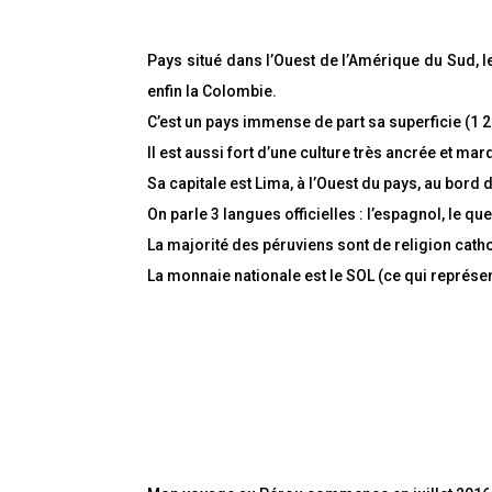
É
p
i
Pays situé dans l’Ouest de l’Amérique du Sud, le P
n
g
enfin la Colombie.
l
e
C’est un pays immense de part sa superficie (1 
z
Il est aussi fort d’une culture très ancrée et ma
Sa capitale est Lima, à l’Ouest du pays, au bord 
On parle 3 langues officielles : l’espagnol, le qu
La majorité des péruviens sont de religion cath
La monnaie nationale est le SOL (ce qui représen