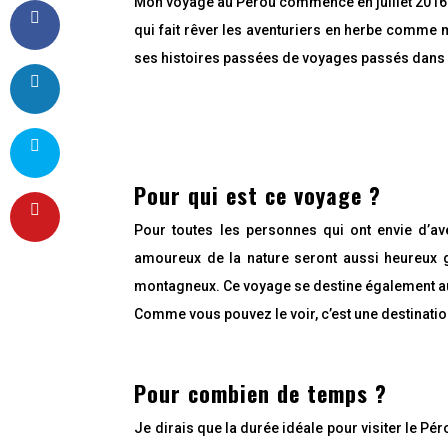
Mon voyage au Pérou commence en juillet 2016.
qui fait rêver les aventuriers en herbe comme 
ses histoires passées de voyages passés dans 
P
a
Pour qui est ce voyage ?
r
t
a
Pour toutes les personnes qui ont envie d’av
g
e
amoureux de la nature seront aussi heureux g
z
montagneux. Ce voyage se destine également aux
P
a
Comme vous pouvez le voir, c’est une destination
r
t
a
g
e
Pour combien de temps ?
z
Je dirais que la durée idéale pour visiter le 
P