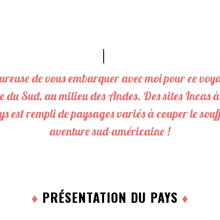
P
a
r
t
a
g
e
heureuse de vous embarquer avec moi pour ce voy
z
e du Sud, au milieu des Andes. Des sites Incas
P
a
 est rempli de paysages variés à couper le souffl
r
t
a
aventure sud-américaine !
g
e
z
P
a
r
t
♦
PRÉSENTATION DU PAYS
♦
a
g
e
z