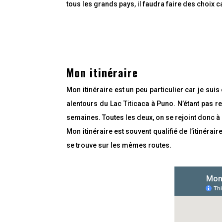
a
tous les grands pays, il faudra faire des choix c
r
t
a
g
e
z
P
É
a
p
Mon itinéraire
r
i
t
n
a
g
Mon itinéraire est un peu particulier car je sui
g
l
e
e
alentours du Lac Titicaca à Puno. N’étant pas
z
z
semaines. Toutes les deux, on se rejoint donc à
P
a
Mon itinéraire est souvent qualifié de l’itinérair
r
t
se trouve sur les mêmes routes.
a
g
e
z
P
a
r
t
a