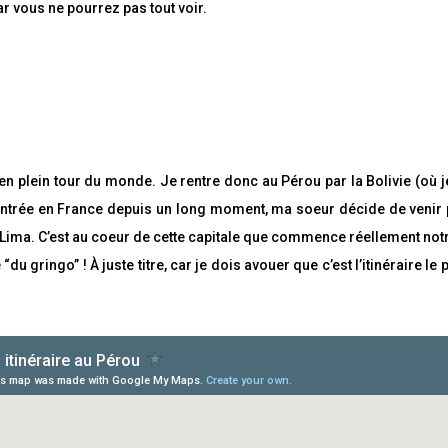
a
ar vous ne pourrez pas tout voir.
r
t
a
g
e
z
P
É
a
p
r
i
t
n
a
g
s en plein tour du monde. Je rentre donc au Pérou par la Bolivie (où j
g
l
e
e
 rentrée en France depuis un long moment, ma soeur décide de venir
z
z
 Lima. C’est au coeur de cette capitale que commence réellement not
P
a
e “du gringo” ! À juste titre, car je dois avouer que c’est l’itinérair
r
t
a
g
e
z
P
a
r
t
a