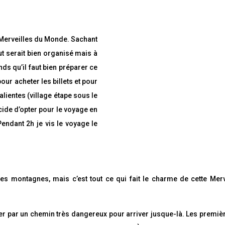
7 Merveilles du Monde. Sachant
P
a
ut serait bien organisé mais à
r
t
ds qu’il faut bien préparer ce
a
g
ur acheter les billets et pour
e
z
lientes (village étape sous le
P
cide d’opter pour le voyage en
a
r
Pendant 2h je vis le voyage le
t
a
g
e
z
P
les montagnes, mais c’est tout ce qui fait le charme de cette Mer
a
r
t
a
g
sser par un chemin très dangereux pour arriver jusque-là. Les premiè
e