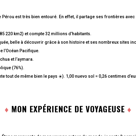
É
p
P
i
érou est très bien entouré. En effet, il partage ses frontières avec 5 pa
a
n
r
g
t
l
a
e
285 220 km2) et compte 32 millions d’habitants.
g
z
e
rquée, belle à découvrir grâce à son histoire et ses nombreux sites in
z
de l’Océan Pacifique.
P
a
echua et l’aymara.
r
t
olique (76%).
a
g
te tout de même bien le pays ☀️). 1,00 nuevo sol = 0,26 centimes d’e
e
z
P
a
r
♦
MON EXPÉRIENCE DE VOYAGEUSE
♦
t
a
g
e
z