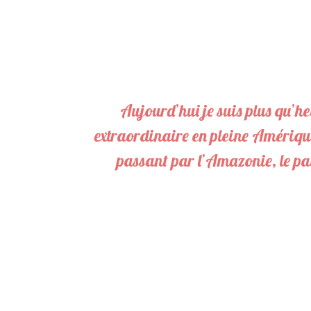
P
a
r
t
a
g
e
Aujourd’hui je suis plus qu’
z
extraordinaire en pleine Amériqu
P
a
passant par l’Amazonie, le pays
r
t
a
g
e
z
P
a
r
t
a
g
e
z