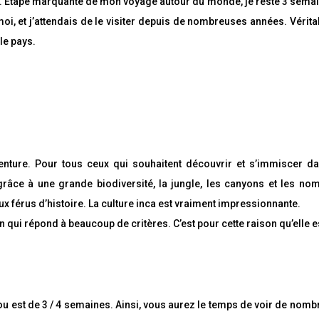
 Étape marquante de mon voyage autour du monde, je reste 3 semain
É
p
moi, et j’attendais de le visiter depuis de nombreuses années. Vér
i
n
le pays.
g
l
e
z
P
a
r
t
a
enture. Pour tous ceux qui souhaitent découvrir et s’immiscer da
g
e
râce à une grande biodiversité, la jungle, les canyons et les no
z
 férus d’histoire. La culture inca est vraiment impressionnante.
P
a
 qui répond à beaucoup de critères. C’est pour cette raison qu’elle 
r
t
a
g
e
z
Pérou est de 3 / 4 semaines. Ainsi, vous aurez le temps de voir de 
P