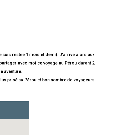
P
a
r
t
a
e suis restée 1 mois et demi). J’arrive alors aux
g
e
 partager avec moi ce voyage au Pérou durant 2
z
re aventure.
P
a
e le plus prisé au Pérou et bon nombre de voyageurs
r
t
a
g
e
z
P
a
r
t
a